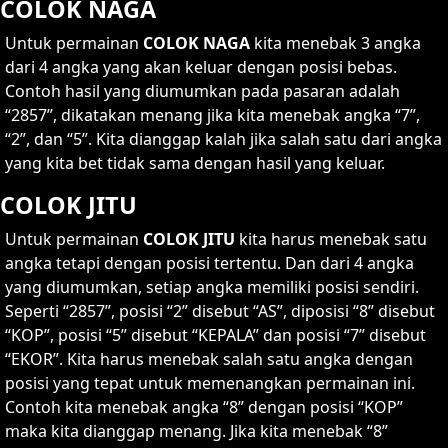
COLOK NAGA
Untuk permainan
COLOK NAGA
kita menebak 3 angka
dari 4 angka yang akan keluar dengan posisi bebas.
Contoh hasil yang diumumkan pada pasaran adalah
“2857”, dikatakan menang jika kita menebak angka “7”,
“2”, dan “5”. Kita dianggap kalah jika salah satu dari angka
yang kita bet tidak sama dengan hasil yang keluar.
COLOK JITU
Untuk permainan
COLOK JITU
kita harus menebak satu
angka tetapi dengan posisi tertentu. Dan dari 4 angka
yang diumumkan, setiap angka memiliki posisi sendiri.
Seperti “2857”, posisi “2” disebut “AS”, diposisi “8” disebut
“KOP”, posisi “5” disebut “KEPALA” dan posisi “7” disebut
“EKOR”. Kita harus menebak salah satu angka dengan
posisi yang tepat untuk memenangkan permainan ini.
Contoh kita menebak angka “8” dengan posisi “KOP”
maka kita dianggap menang. Jika kita menebak “8”