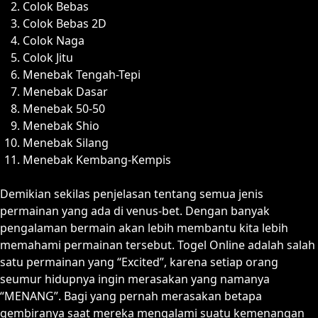
Colok Bebas
Colok Bebas 2D
Colok Naga
Colok Jitu
Menebak Tengah-Tepi
Menebak Dasar
Menebak 50-50
Menebak Shio
Menebak Silang
Menebak Kembang-Kempis
Demikian sekilas penjelasan tentang semua jenis
permainan yang ada di venus-bet. Dengan banyak
pengalaman bermain akan lebih membantu kita lebih
memahami permainan tersebut. Togel Online adalah salah
satu permainan yang “Excited”, karena setiap orang
seumur hidupnya ingin merasakan yang namanya
“MENANG”. Bagi yang pernah merasakan betapa
gembiranya saat mereka mengalami suatu kemenangan