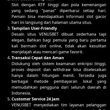
Slot dengan RTP tinggi dan pola kemenangan
yang sedang “panas” diperbarui setiap hari.
Pemain bisa mendapatkan informasi slot gacor
hari ini langsung dari halaman utama situs.
Tampilan User-Friendly
Desain situs VENUSBET dibuat sederhana tapi
elegan. Bahkan bagi pemula yang baru pertama
kali bermain slot online, tidak akan kesulitan
menjelajah atau mencari game favorit.
Transaksi Cepat dan Aman
Didukung oleh sistem keamanan enkripsi tinggi,
proses deposit dan withdraw bisa diselesaikan
hanya dalam hitungan menit. Tersedia juga
berbagai metode pembayaran lokal yang
memudahkan pengguna dari seluruh daerah di
Indonesia.
Customer Service 24 Jam
VENUSBET menyediakan tim layanan pelanggan