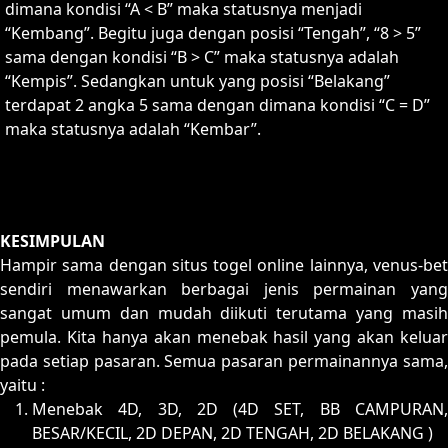
dimana kondisi “A < B” maka statusnya menjadi
“Kembang”. Begitu juga dengan posisi “Tengah”, “8 > 5”
sama dengan kondisi “B > C” maka statusnya adalah
“Kempis”. Sedangkan untuk yang posisi “Belakang”
terdapat 2 angka 5 sama dengan dimana kondisi “C = D”
maka statusnya adalah “Kembar”.
KESIMPULAN
Hampir sama dengan situs togel online lainnya, venus-bet
sendiri menawarkan berbagai jenis permainan yang
sangat umum dan mudah diikuti terutama yang masih
pemula. Kita hanya akan menebak hasil yang akan keluar
pada setiap pasaran. Semua pasaran permainannya sama,
yaitu :
Menebak 4D, 3D, 2D (4D SET, BB CAMPURAN,
BESAR/KECIL, 2D DEPAN, 2D TENGAH, 2D BELAKANG )