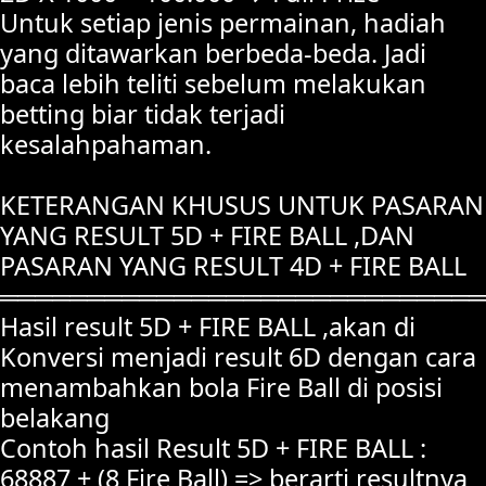
Untuk setiap jenis permainan, hadiah
yang ditawarkan berbeda-beda. Jadi
baca lebih teliti sebelum melakukan
betting biar tidak terjadi
kesalahpahaman.
KETERANGAN KHUSUS UNTUK PASARAN
YANG RESULT 5D + FIRE BALL ,DAN
PASARAN YANG RESULT 4D + FIRE BALL
════════════════════════════
Hasil result 5D + FIRE BALL ,akan di
Konversi menjadi result 6D dengan cara
menambahkan bola Fire Ball di posisi
belakang
Contoh hasil Result 5D + FIRE BALL :
68887 + (8 Fire Ball) => berarti resultnya