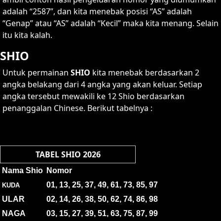
adalah “2587”, dan kita menebak posisi “AS” adalah
“Genap” atau “AS” adalah “Kecil” maka kita menang. Selain
itu kita kalah.
SHIO
Untuk permainan
SHIO
kita menebak berdasarkan 2
angka belakang dari 4 angka yang akan keluar. Setiap
angka tersebut mewakili ke 12 Shio berdasarkan
penanggalan Chinese. Berikut tabelnya :
TABEL SHIO 2026
Nama Shio
Nomor
01, 13, 25, 37, 49, 61, 73, 85, 97
KUDA
ULAR
02, 14, 26, 38, 50, 62, 74, 86, 98
NAGA
03, 15, 27, 39, 51, 63, 75, 87, 99