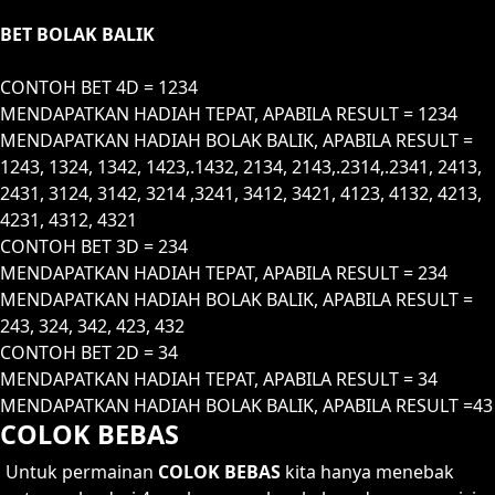
BET BOLAK BALIK
CONTOH BET 4D = 1234
MENDAPATKAN HADIAH TEPAT, APABILA RESULT = 1234
MENDAPATKAN HADIAH BOLAK BALIK, APABILA RESULT =
1243, 1324, 1342, 1423,.1432, 2134, 2143,.2314,.2341, 2413,
2431, 3124, 3142, 3214 ,3241, 3412, 3421, 4123, 4132, 4213,
4231, 4312, 4321
CONTOH BET 3D = 234
MENDAPATKAN HADIAH TEPAT, APABILA RESULT = 234
MENDAPATKAN HADIAH BOLAK BALIK, APABILA RESULT =
243, 324, 342, 423, 432
CONTOH BET 2D = 34
MENDAPATKAN HADIAH TEPAT, APABILA RESULT = 34
MENDAPATKAN HADIAH BOLAK BALIK, APABILA RESULT =43
COLOK BEBAS
Untuk permainan
COLOK BEBAS
kita hanya menebak