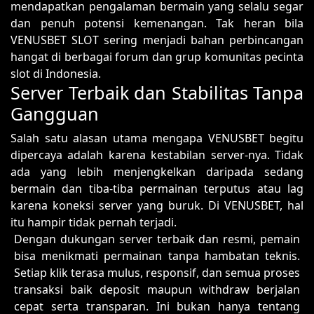
mendapatkan pengalaman bermain yang selalu segar
dan penuh potensi kemenangan. Tak heran bila
VENUSBET SLOT sering menjadi bahan perbincangan
hangat di berbagai forum dan grup komunitas pecinta
slot di Indonesia.
Server Terbaik dan Stabilitas Tanpa
Gangguan
Salah satu alasan utama mengapa VENUSBET begitu
dipercaya adalah karena kestabilan server-nya. Tidak
ada yang lebih menjengkelkan daripada sedang
bermain dan tiba-tiba permainan terputus atau lag
karena koneksi server yang buruk. Di VENUSBET, hal
itu hampir tidak pernah terjadi.
Dengan dukungan server terbaik dan resmi, pemain
bisa menikmati permainan tanpa hambatan teknis.
Setiap klik terasa mulus, responsif, dan semua proses
transaksi baik deposit maupun withdraw berjalan
cepat serta transparan. Ini bukan hanya tentang