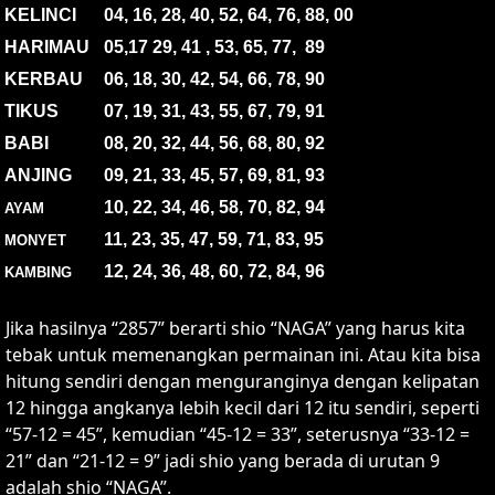
KELINCI
04, 16, 28, 40, 52, 64, 76, 88, 00
HARIMAU
05,17 29, 41 , 53, 65, 77, 89
KERBAU
06, 18, 30, 42, 54, 66, 78, 90
TIKUS
07, 19, 31, 43, 55, 67, 79, 91
BABI
08, 20, 32, 44, 56, 68, 80, 92
ANJING
09, 21, 33, 45, 57, 69, 81, 93
10, 22, 34, 46, 58, 70, 82, 94
AYAM
11, 23, 35, 47, 59, 71, 83, 95
MONYET
12, 24, 36, 48, 60, 72, 84, 96
KAMBING
Jika hasilnya “2857” berarti shio “NAGA” yang harus kita
tebak untuk memenangkan permainan ini. Atau kita bisa
hitung sendiri dengan menguranginya dengan kelipatan
12 hingga angkanya lebih kecil dari 12 itu sendiri, seperti
“57-12 = 45”, kemudian “45-12 = 33”, seterusnya “33-12 =
21” dan “21-12 = 9” jadi shio yang berada di urutan 9
adalah shio “NAGA”.