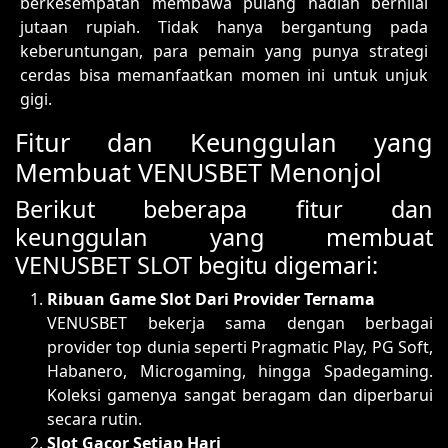
berkesempatan membawa pulang hadiah bernilai
jutaan rupiah. Tidak hanya bergantung pada
keberuntungan, para pemain yang punya strategi
cerdas bisa memanfaatkan momen ini untuk unjuk
gigi.
Fitur dan Keunggulan yang
Membuat VENUSBET Menonjol
Berikut beberapa fitur dan
keunggulan yang membuat
VENUSBET SLOT begitu digemari:
Ribuan Game Slot Dari Provider Ternama
VENUSBET bekerja sama dengan berbagai
provider top dunia seperti Pragmatic Play, PG Soft,
Habanero, Microgaming, hingga Spadegaming.
Koleksi gamenya sangat beragam dan diperbarui
secara rutin.
Slot Gacor Setiap Hari