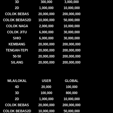
3D
300,000
3,000,000
2D
1,000,000
10,000,000
COLOK BEBAS
20,000,000
200,000,000
COLOK BEBAS2D
10,000,000
50,000,000
COLOK NAGA
2,000,000
10,000,000
COLOK JITU
6,000,000
30,000,000
SHIO
6,000,000
30,000,000
KEMBANG
20,000,000
200,000,000
TENGAH-TEPI
20,000,000
200,000,000
50-50
20,000,000
200,000,000
SILANG
20,000,000
200,000,000
WLA/LOKAL
USER
GLOBAL
4D
20,000
100,000
3D
100,000
800,000
2D
1,000,000
10,000,000
COLOK BEBAS
20,000,000
200,000,000
COLOK BEBAS2D
10,000,000
50,000,000